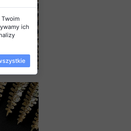
a Twoim
żywamy ich
nalizy
wszystkie