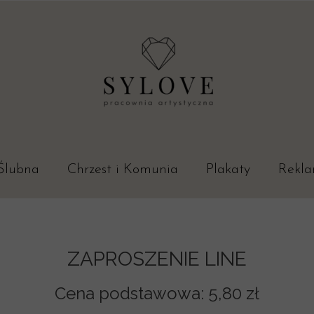
Ślubna
Chrzest i Komunia
Plakaty
Rekl
ia Ślubne
ia Budżetowe
ZAPROSZENIE LINE
Cena podstawowa:
5,80 zł
ieczór panieński