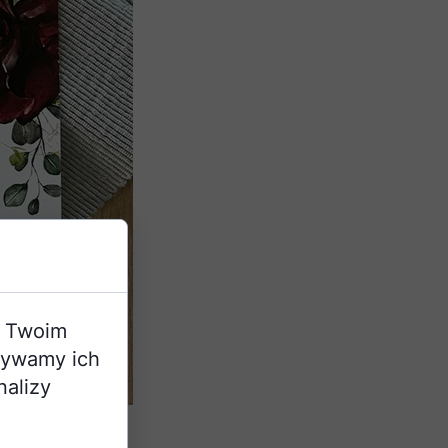
a Twoim
żywamy ich
nalizy