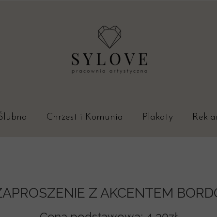
Ślubna
Chrzest i Komunia
Plakaty
Rekl
ia Ślubne
ia Budżetowe
ZAPROSZENIE Z AKCENTEM BORD
ieczór panieński
Cena podstawowa:
4,30zł