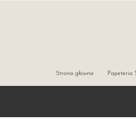
Strona główna
Papeteria 
Zaproszen
Zaproszen
Dodatki
Karty na w