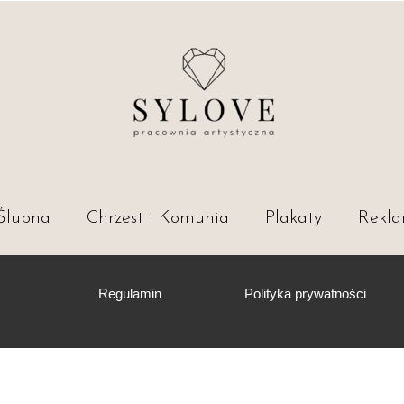
Ślubna
Chrzest i Komunia
Plakaty
Rekl
ia Ślubne
Regulamin
Polityka prywatności
ia Budżetowe
ieczór panieński